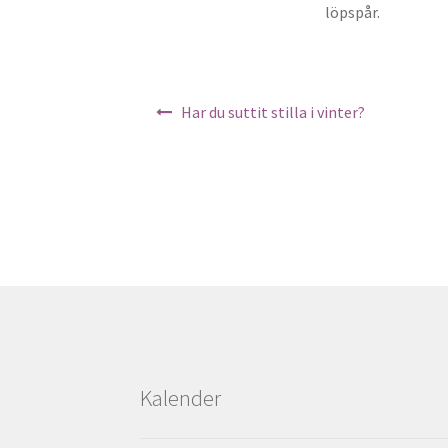
löpspår.
Inläggsnavigering
Har du suttit stilla i vinter?
Kalender