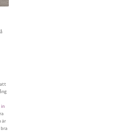
så
att
gång
 in
ra
 är
 bra