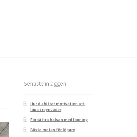
Senaste inläggen
Hur du hittar motivation att
löpa i regnväder
Förbättra hälsan med löpning
Bästa maten för löpare