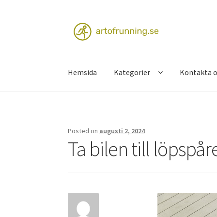
Skip
Skip
to
to
navigation
content
Hemsida
Kategorier
Kontakta o
Hem
Kontakta oss
Posted on
augusti 2, 2024
Ta bilen till löpspår