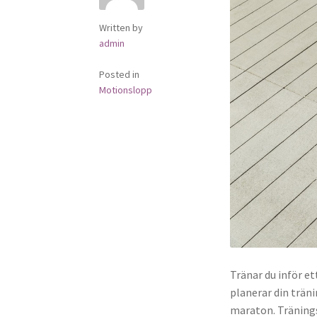
Written by
admin
Posted in
Motionslopp
Tränar du inför e
planerar din trän
maraton. Träning