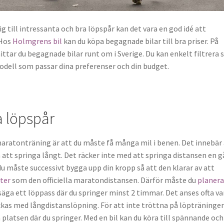
ig till intressanta och bra löpspår kan det vara en god idé att
 Hos
Holmgrens bil
kan du köpa begagnade bilar till bra priser. På
ttar du begagnade bilar runt om i Sverige. Du kan enkelt filtrera 
modell som passar dina preferenser och din budget.
ra löpspår
atonträning är att du måste få många mil i benen. Det innebär 
 att springa långt. Det räcker inte med att springa distansen en 
u måste successivt bygga upp din kropp så att den klarar av att
ter
som den officiella maratondistansen. Därför måste du
planera
l säga ett löppass där du springer minst 2 timmar. Det anses ofta va
yckas med långdistanslöpning. För att inte tröttna på löpträningen
a platsen där du springer. Med en bil kan du köra till spännande och