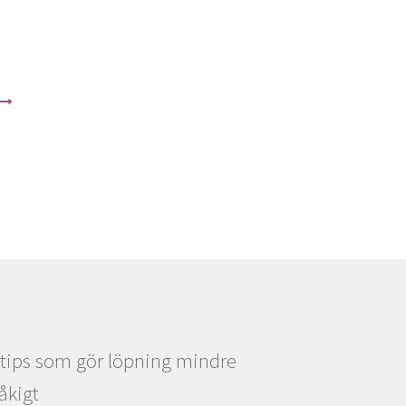
 tips som gör löpning mindre
råkigt