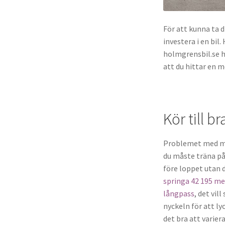
För att kunna ta d
investera i en bil.
holmgrensbil.se hi
att du hittar en 
Kör till b
Problemet med mar
du måste träna på
före loppet utan d
springa 42 195 me
långpass
, det vil
nyckeln för att l
det bra att varier