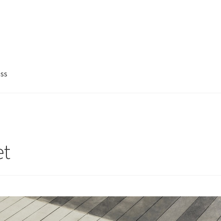
ss
et