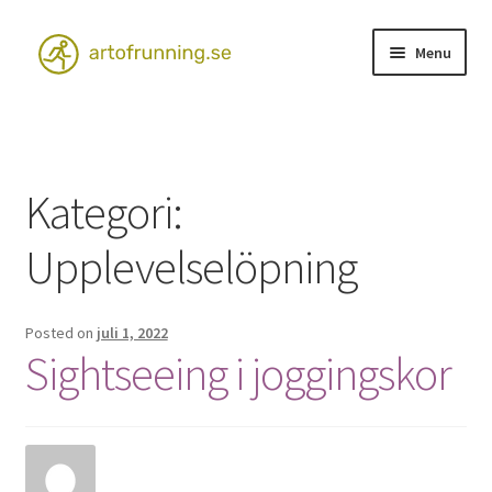
Skip
Skip
Menu
to
to
navigation
content
Hem
Kontakta oss
Kategori:
Upplevelselöpning
Posted on
juli 1, 2022
Sightseeing i joggingskor