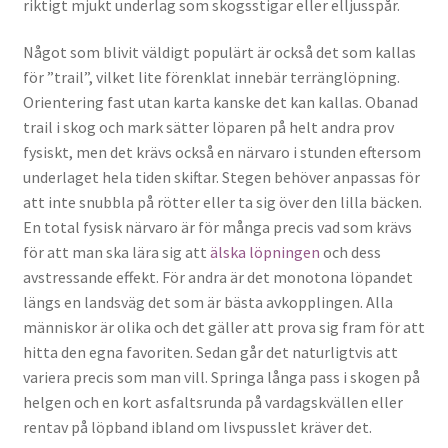
riktigt mjukt underlag som skogsstigar eller elljusspår.
Något som blivit väldigt populärt är också det som kallas
för ”trail”, vilket lite förenklat innebär terränglöpning.
Orientering fast utan karta kanske det kan kallas. Obanad
trail i skog och mark sätter löparen på helt andra prov
fysiskt, men det krävs också en närvaro i stunden eftersom
underlaget hela tiden skiftar. Stegen behöver anpassas för
att inte snubbla på rötter eller ta sig över den lilla bäcken.
En total fysisk närvaro är för många precis vad som krävs
för att man ska lära sig att
älska löpningen
och dess
avstressande effekt. För andra är det monotona löpandet
längs en landsväg det som är bästa avkopplingen. Alla
människor är olika och det gäller att prova sig fram för att
hitta den egna favoriten. Sedan går det naturligtvis att
variera precis som man vill. Springa långa pass i skogen på
helgen och en kort asfaltsrunda på vardagskvällen eller
rentav på löpband ibland om livspusslet kräver det.