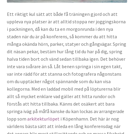
Ett riktigt kul sätt att både få träningen gjord och att
uppleva nya platser är att alltid stoppa ner joggingskorna
i packningen, då kan du ta en morgonrunda i den nya
staden när du är på konferens, så kommer du att hitta
många okända hörn, parker, statyer och gångvägar. Spring
dit näsan pekar, bestäm hur lång tid du har på dig, spring
halva tiden bort och vänd sedan tillbaka igen. Det behöver
inte vara svårare än så. Låt benen springa i sin egen takt,
var inte rädd för att stanna och fotografera någonstans
om du upptäcker något spännande som du kan visa
kollegorna. Med en laddad mobil med på löpturerna blir
allt så mycket enklare vad gäller att hitta rundor och
förstås att hitta tillbaka. Känns det osäkert att bara
springa iväg på måfå kanske du kan lockas av arrangerade
lopp som
arkitekturlöpet
i Köpenhamn. Det här är nog
världens bästa sätt att inleda en lång konferensdag när
det annars blir mest stillasittande och en massa fikabröd.