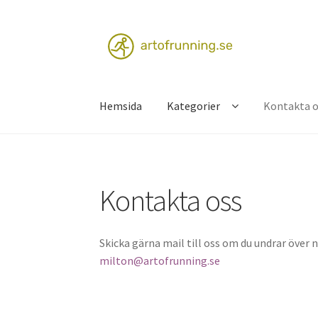
Skip
Skip
to
to
navigation
content
Hemsida
Kategorier
Kontakta o
Hem
Kontakta oss
Kontakta oss
Skicka gärna mail till oss om du undrar över 
milton@artofrunning.se