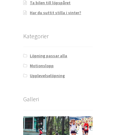
Ta bilen till löpspåret
Har du suttit stilla i vinter?
Kategorier
Löpning passar alla
Motionslopp
Upplevelselöpning
Galleri