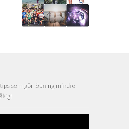
 tips som gör löpning mindre
råkigt