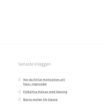
Senaste inläggen
Hur du hittar motivation att
löpa i regnväder
Förbättra hälsan med löpning
Bästa maten för löpare