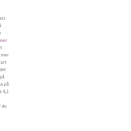
att
å
e
user
tt
a mer
tart
 det
 på
ka på
s 4,2
r du