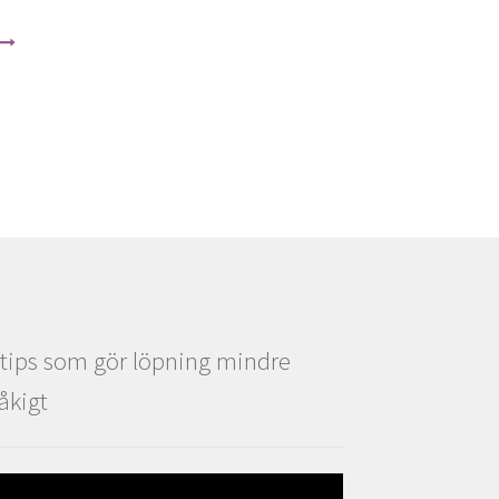
 tips som gör löpning mindre
råkigt