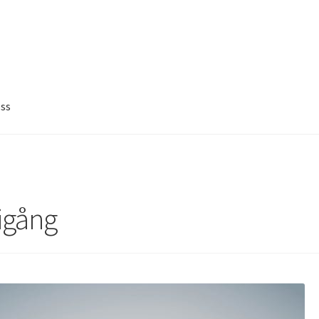
ss
igång