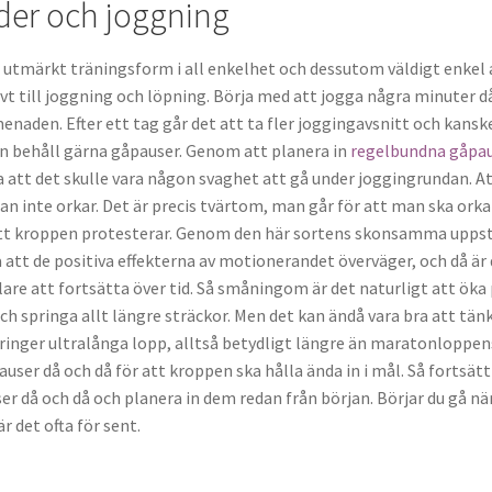
er och joggning
utmärkt träningsform i all enkelhet och dessutom väldigt enkel 
ivt till joggning och löpning. Börja med att jogga några minuter d
enaden. Efter ett tag går det att ta fler joggingavsnitt och kansk
 behåll gärna gåpauser. Genom att planera in
regelbundna gåpa
 att det skulle vara någon svaghet att gå under joggingrundan. A
an inte orkar. Det är precis tvärtom, man går för att man ska ork
att kroppen protesterar. Genom den här sortens skonsamma upps
 att de positiva effekterna av motionerandet överväger, och då är
are att fortsätta över tid. Så småningom är det naturligt att öka
h springa allt längre sträckor. Men det kan ändå vara bra att tän
ringer ultralånga lopp, alltså betydligt längre än maratonloppen
pauser då och då för att kroppen ska hålla ända in i mål. Så fortsätt
r då och då och planera in dem redan från början. Börjar du gå nä
är det ofta för sent.