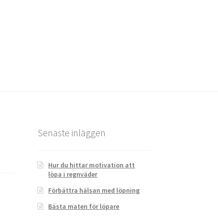
Senaste inläggen
Hur du hittar motivation att
löpa i regnväder
Förbättra hälsan med löpning
Bästa maten för löpare