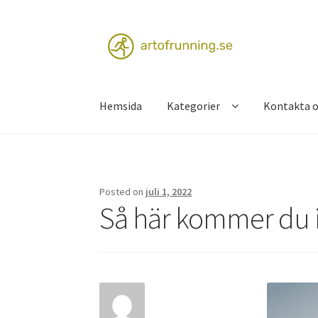
Skip
Skip
to
to
navigation
content
Hemsida
Kategorier
Kontakta o
Hem
Kontakta oss
Posted on
juli 1, 2022
Så här kommer du 