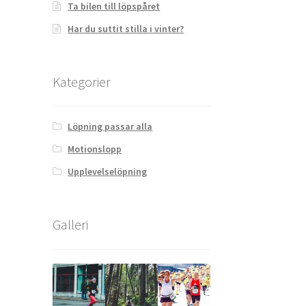
Ta bilen till löpspåret
Har du suttit stilla i vinter?
Kategorier
Löpning passar alla
Motionslopp
Upplevelselöpning
Galleri