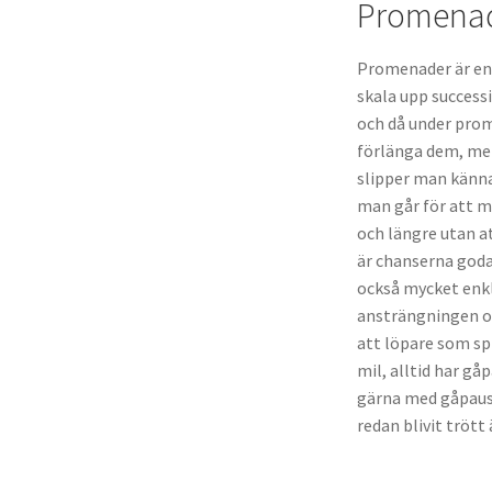
Promenad
Promenader är en 
skala upp success
och då under prom
förlänga dem, men
slipper man känna
man går för att m
och längre utan 
är chanserna goda
också mycket enkl
ansträngningen oc
att löpare som sp
mil, alltid har gå
gärna med gåpause
redan blivit trött 