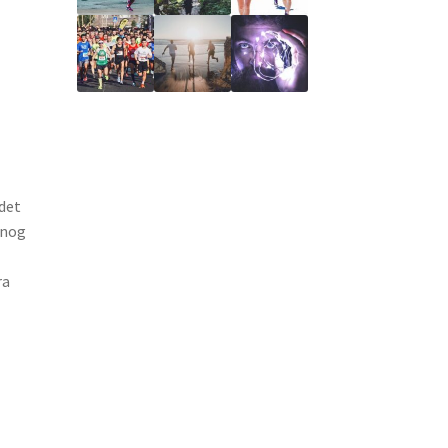
 det
 nog
ra