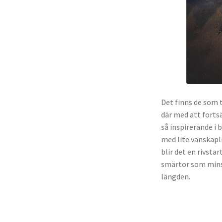
Det finns de som 
där med att forts
så inspirerande i
med lite vänskapli
blir det en rivsta
smärtor som minska
längden.