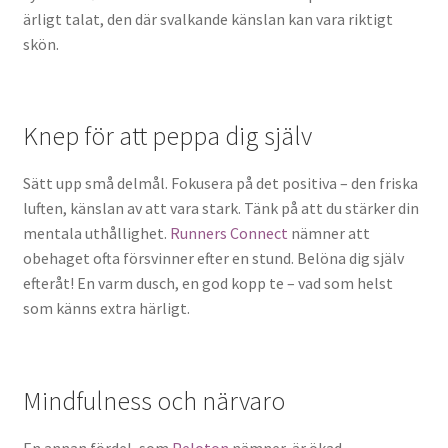
ärligt talat, den där svalkande känslan kan vara riktigt
skön.
Knep för att peppa dig själv
Sätt upp små delmål. Fokusera på det positiva – den friska
luften, känslan av att vara stark. Tänk på att du stärker din
mentala uthållighet.
Runners Connect
nämner att
obehaget ofta försvinner efter en stund. Belöna dig själv
efteråt! En varm dusch, en god kopp te – vad som helst
som känns extra härligt.
Mindfulness och närvaro
En annan fördel, som
Peloton
nämner, är ökad