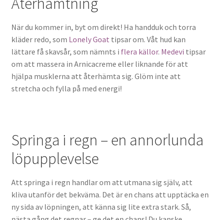
Återhämtning
När du kommer in, byt om direkt! Ha handduk och torra
kläder redo, som
Lonely Goat
tipsar om. Våt hud kan
lättare få skavsår, som nämnts i
flera källor
.
Medevi
tipsar
om att massera in Arnicacreme eller liknande för att
hjälpa musklerna att återhämta sig. Glöm inte att
stretcha och fylla på med energi!
Springa i regn – en annorlunda
löpupplevelse
Att springa i regn handlar om att utmana sig själv, att
kliva utanför det bekväma. Det är en chans att upptäcka en
ny sida av löpningen, att känna sig lite extra stark. Så,
nästa gång det regnar – ge det en chans! Du kanske