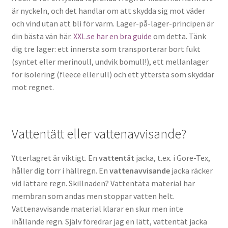
är nyckeln, och det handlar om att skydda sig mot väder
och vind utan att bli för varm. Lager-på-lager-principen är
din bästa vän här.
XXL.se har en bra guide
om detta. Tänk
dig tre lager: ett innersta som transporterar bort fukt
(syntet eller merinoull, undvik bomull!), ett mellanlager
för isolering (fleece eller ull) och ett yttersta som skyddar
mot regnet.
Vattentätt eller vattenavvisande?
Ytterlagret är viktigt. En
vattentät
jacka, t.ex. i Gore-Tex,
håller dig torr i hällregn. En
vattenavvisande
jacka räcker
vid lättare regn. Skillnaden? Vattentäta material har
membran som andas men stoppar vatten helt.
Vattenavvisande material klarar en skur men inte
ihållande regn. Själv föredrar jag en lätt, vattentät jacka