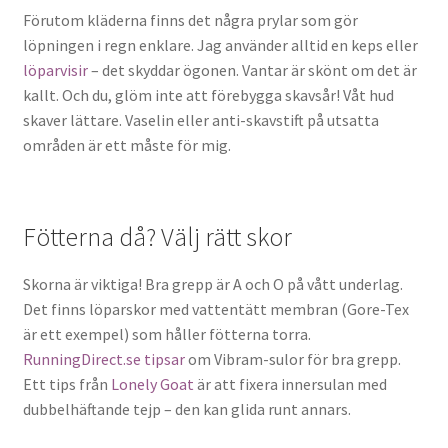
Förutom kläderna finns det några prylar som gör
löpningen i regn enklare. Jag använder alltid en keps eller
löparvisir
– det skyddar ögonen. Vantar är skönt om det är
kallt. Och du, glöm inte att förebygga skavsår! Våt hud
skaver lättare. Vaselin eller anti-skavstift på utsatta
områden är ett måste för mig.
Fötterna då? Välj rätt skor
Skorna är viktiga! Bra grepp är A och O på vått underlag.
Det finns löparskor med vattentätt membran (Gore-Tex
är ett exempel) som håller fötterna torra.
RunningDirect.se tipsar
om Vibram-sulor för bra grepp.
Ett tips från
Lonely Goat
är att fixera innersulan med
dubbelhäftande tejp – den kan glida runt annars.