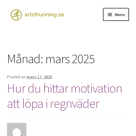
Skip
Skip
Menu
to
to
navigation
content
Hem
Kontakta oss
Månad:
mars 2025
Posted on
mars 17, 2025
Hur du hittar motivation
att löpa i regnväder